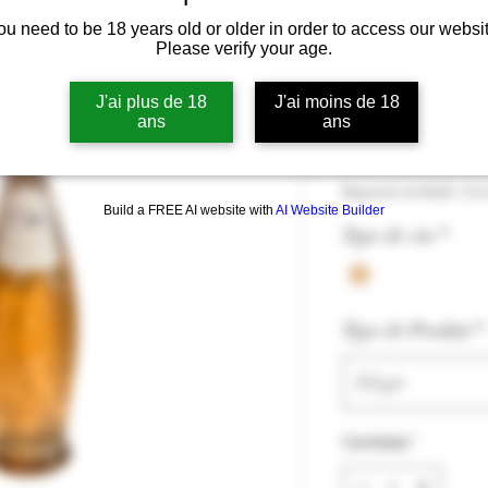
ou need to be 18 years old or older in order to access our websit
Domaines Ot
Please verify your age.
Bandol rosé 20
J'ai plus de 18
J'ai moins de 18
ans
ans
Precio
39,00 €
39,00 €
/
75cl
39,00 €
Impuesto incluido
|
Liv
por
Build a FREE AI website with
AI Website Builder
75
Type de vin
*
Centilitros
Type de Produit
*
Elegir
Cantidad
*