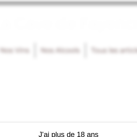
La Cave de Fayenc
Nos Vins
Nos Alcools
Tous les artic
J'ai plus de 18 ans