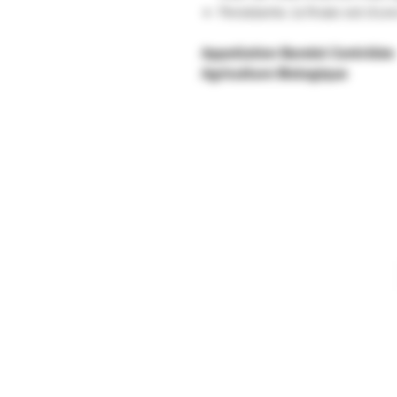
Persistante, la finale est d'u
Appellation Bandol Contrôlée
Agriculture Biologique