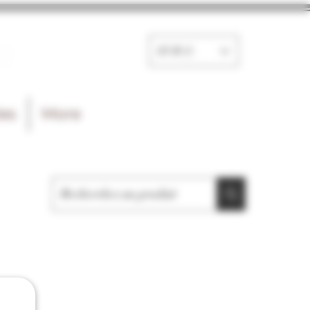
e
EUR (€)
les
More