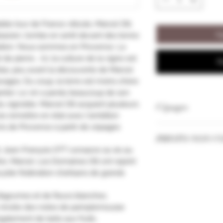
ble tour de France viticole, Marcel Ott,
Ag
acien, tombe en arrêt devant des terres
iration. Nous sommes en Provence. La
e pierre... Ici, la culture de la vigne est
R
élas, peu avant la découverte de Marcel
ravages. Du coup, la terre est moins chère
lanter. Le vin a perdu beaucoup de son
u vignoble. Marcel Ott acquiert plusieurs
Cépages
s remettre en état avec l'ambition
ns de Provence à partir de cépages
Mourvèdre
PHOTO NON C
Grenache
d, Jean-François OTT consacre sa vie au
Cinsault
Les Millésimes et
e, Marcel. Les Domaines Ott ont rejoint
Syrah
selon nos stocks.
jolie fédération d'artisans de grands
d’agrumes et de fleurs blanches.
he révèle des notes de pamplemousse
également de tarte aux fruits.