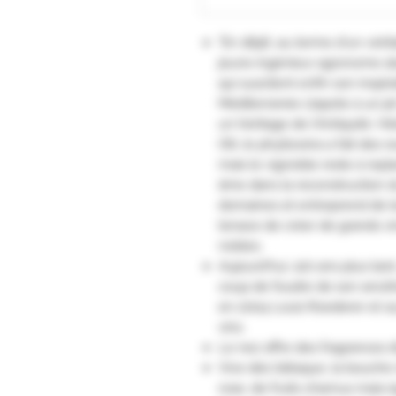
"En 1896, au terme d'un vérita
jeune ingénieur agronome als
qui suscitent enfin son insp
Méditerranée clapote à un jet d
un héritage de l'Antiquité. H
Ott, le phylloxéra a fait des 
mais le vignoble reste à rep
âme dans la reconstruction d
domaines et entreprend de le
tenace de créer de grands vi
nobles.
Aujourd'hui, 120 ans plus tar
coup de foudre de son ancêtr
en 2004 Louis Roederer et sa 
vins.
Le nez offre des fragrances 
Vive dès l’attaque, la bouc
rose, de fruits charnus mais 