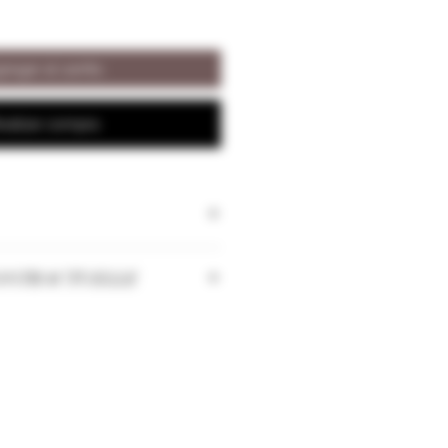
regar al carrito
ealizar compra
ONTRACTUELLE
 les quantités peuvent changer