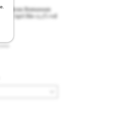
e.
t Château Romassan
25 - Agri Bio 13,5% vol
raison