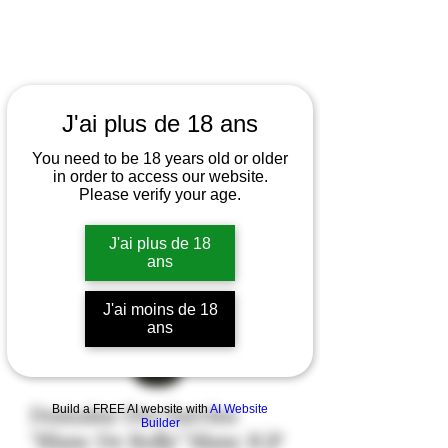
J'ai plus de 18 ans
You need to be 18 years old or older
in order to access our website.
Please verify your age.
J'ai plus de 18
ans
J'ai moins de 18
ans
Domaine Des Sarrins
Build a FREE AI website with
AI Website
Builder
"Blanc De Rolle" blanc IGP