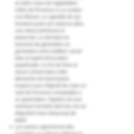
en plein coeur de l'appellation
Côtes de Provence à La Londes-
Les-Maures. Le vignoble de 125
hectares puise son essence dans
une nature précieuse et
préservée. Le domaine se
transmet de génération en
génération entre tradition, savoir-
faire et esprit d'innovation
perpétuelle. Le trio de frère et
sœurs s'inscrit dans cette
démarche de transmission
toujours avec l'objectif de créer un
rosé de Provence comparable à
un grand blanc. Figuière est une
aventure humaine dont les vins se
dégustent avec beaucoup de
plaisir.
Les racines vigneronnes des
Combard, se cultivent d’abord en