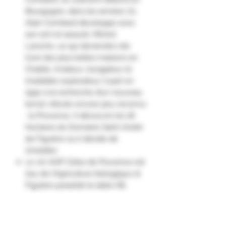
Bourgogne, dans les années 70,
Alain Combard développe avec
son ami et associé, Michel
Laroche, ce qui deviendra vite
l’une des plus belles maisons en
Chablis. Aviateur, navigateur et
insatiable explorateur, il part en
1992 à la recherche d’un nouveau
terroir viticole encore peu reconnu
: la Provence. Il découvre les 18
hectares du Domaine Saint André
de Figuière où il décide de
s’installer.
Le vin AOP Côtes de Provence est
issu de l'Agriculture biologique et
Figuière possède le label AB.
Les cuvées Signature Magali,
François et Valérie sont le fruit du
travail de négoce de Figuière.