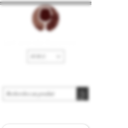
La Cave de Fayence
EUR (€)