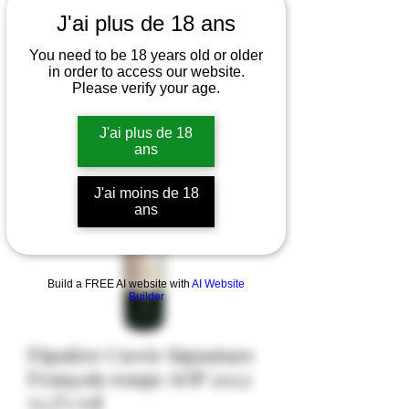
J'ai plus de 18 ans
You need to be 18 years old or older
in order to access our website.
Please verify your age.
J'ai plus de 18
ans
J'ai moins de 18
ans
Build a FREE AI website with
AI Website
Builder
Figuière Cuvée Signature
François rouge AOP 2022
13,5% vol