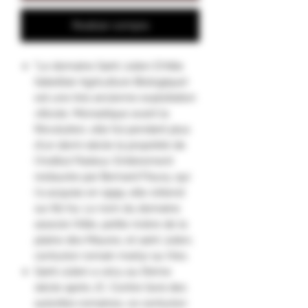
Realizar compra
"Le domaine Saint Julien D'Aille
(labellisé Agriculture Biologique)
est une très ancienne exploitation
viticole. Monastique avant la
Révolution, elle fut pendant plus
d'un demi-siècle la propriété de
l'Institut Pasteur. Entièrement
restaurée par Bernard Fleury, qui
l'a acquise en 1999, elle s'étend
sur 80 ha. Le nom du domaine
associe l'Aille, petite rivière de la
plaine des Maures, et saint Julien,
centurion romain martyr au IVes.
Saint-Julien a vécu au IIIème
siècle après JC. Contre l’avis des
autorités romaines, ce centurion