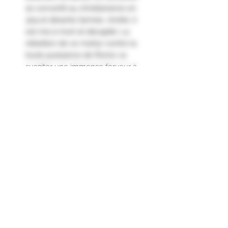
se convertit au christianisme en
304 et déserte l’armée. Arrêté, il
est mis à mort et décapité. La
rébellion de ce martyr contre la
toute puissance de Rome va
susciter une immense ferveur à
travers l’Empire. En Gaulle, plus de
300 chapelles vont être érigées à
la mémoire de Saint-Julien. En
1095, le pape Urbain IX décide de
le sanctifier et de bénir la chapelle
du Château à Saint-Julien."
Indication Géographique Protégée
VAR
Agriculture Biologique
Engagements & Certifications