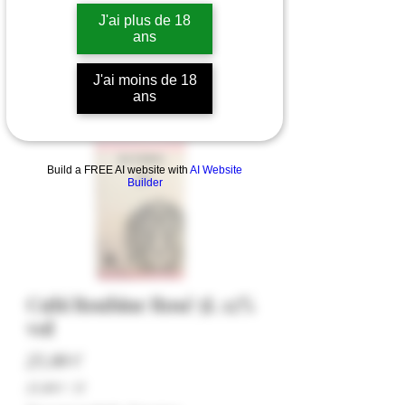
J'ai plus de 18
ans
J'ai moins de 18
ans
Build a FREE AI website with
AI Website
Builder
Cubi Roubine Rosé 5L 12%
vol
Precio
25,00 €
25,00 €
/
5l