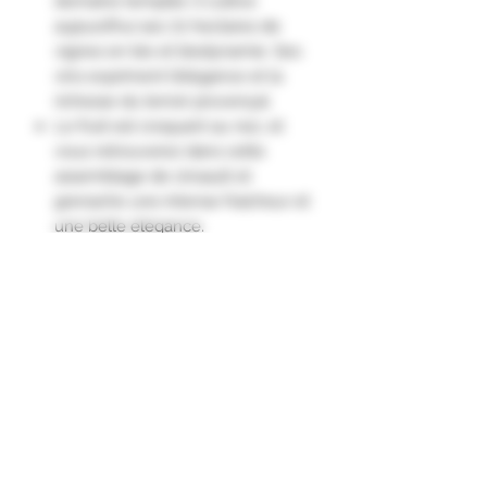
domaine templier, il cultive
aujourd’hui ses 72 hectares de
vignes en bio et biodynamie. Ses
vins expriment l’élégance et la
richesse du terroir provençal.
Le fruit est croquant au nez, et
vous retrouverez dans cette
assemblage de cinsault et
grenache une intense fraicheur et
une belle élégance.
A la fois minéral, vif et élégant,
c'est un vin de gourmandise."
Vin de France.
Cépages
Grenache
Cinsault