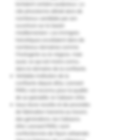
tentaient certains audacieux. La
cité phocéenne attirait alors de
nombreux candidats par son
ouverture sur le bassin
méditerranéen. Les immigrés
helvétiques excellaient dans de
nombreux domaines comme
l'horlogerie ou le négoce, mais
aussi, ce qui est moins connu,
dans le domaine de la confiserie.
Véritable institution de la
confiserie depuis 1874, Léonard
PARLI est reconnu pour la qualité
de sa spécialité, le Calisson d'Aix.
Issus d’une recette et de procédés
de fabrication transmis au travers
des générations, les Calissons
d’Aix Léonard PARLI sont
confectionnés de façon artisanale