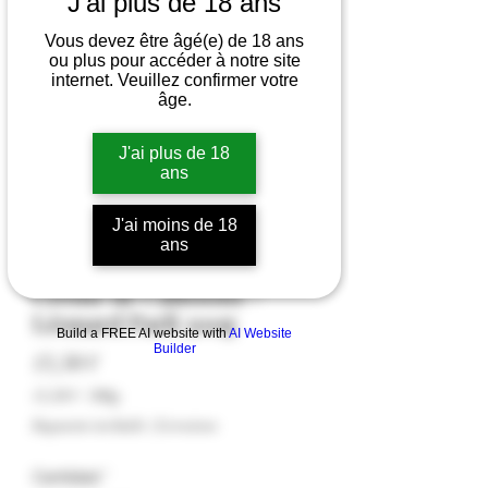
J'ai plus de 18 ans
Vous devez être âgé(e) de 18 ans
ou plus pour accéder à notre site
internet. Veuillez confirmer votre
âge.
J'ai plus de 18
ans
J'ai moins de 18
ans
Crème de Calissons -
Léonard Parli 300g
Build a FREE AI website with
AI Website
Builder
Precio
13,50 €
13,50 €
/
300g
13,50 €
Impuesto incluido
|
Livraison
por
300
Cantidad
*
Gramos