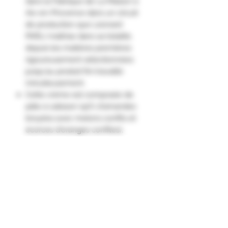
dans la Fabrique de La Maison à
Aix-en-Provence dans un circuit
de production que Léonard
PARLI maîtrise dans sa totalité,
depuis les matières premières
rigoureusement sélectionnées
jusqu'au produit fini travaillé
minutieusement.
Cette crème est composée de
pâte à calisson (42% d'amandes
broyées avec melons confits et
écorces d'oranges confites),
détendue au sirop de confisage
de fruits.
Comment déguster : Pour tartiner
des crêpes, des gaufres, du pain.
Pour sucrer et parfumer
subtilement du fromage blanc,
des yaourts. Tout simplement à la
cuillère...Pour garnir des fonds de