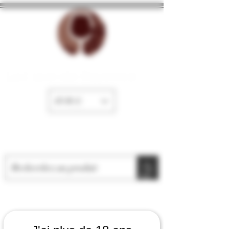
La Cave de Fayence
EUR (€)