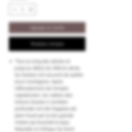
Agregar al carrito
Realizar compra
"Tout au long des siècles et
jusqu'au début du XXème siècle,
les Suisses ont souvent dû quitter
leurs montagnes. Après
l'effondrement de l'empire
napoléonien, les vallées des
Grisons (Suisse ô combien
profonde) ont été frappées de
plein fouet par la très grande
misère qui touchait le pays.
Marseille et l'Afrique du Nord