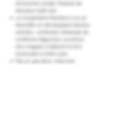
l’économie sociale, l’histoire de
Nérolium était née.
La Coopérative Nérolium a su se
diversifier en développant d’autres
activités : confection artisanale de
confitures d’agrumes, ouverture
d’un magasin à Vallauris et d’un
écomusée à Golfe-Juan.
Pas un, pas deux, mais trois
agrumes! Des citrons, des oranges
amères et des pamplemousses, le
tout cuit lentement dans le
respect de la recette traditionnelle
du Nérolium.
Ce trio d’agrumes récoltés à
Vallauris et dans les communes
avoisinantes est une révélation
pour tous les amateurs de fruits
gorgés de soleil de la Côte d’Azur."