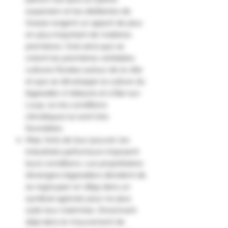
expansion et les distilleries de
Grasse exigent un apport de plus
en plus important de matières
premières. C’est ainsi que se
créent les premières véritables
cultures florales autour de la ville
et que se développe la culture du
bigaradier à Vallauris et à Bar-sur-
Loup, où les conditions
climatiques lui sont très
favorables.
Mais, forts de leur pouvoir, les
industriels parfumeurs imposent
leurs conditions. Les propriétaires
d’orangers bigaradiers décident de
se regrouper en 1895 dans un
syndicat agricole pour ne plus
subir leur mainmise. S’inscrivant
déjà dans le mouvement de