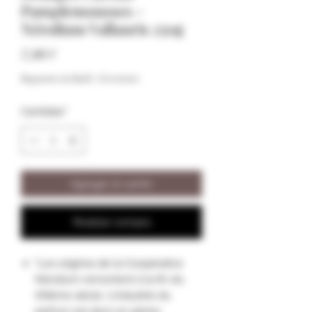
Pamplemousses -
Nérolium Vallauris 250g
Precio
7,00 €
Impuesto incluido
|
Livraison
Cantidad
*
Agregar al carrito
Realizar compra
"Les origines de la Coopérative
Nérolium remontent à la fin du
XIXème siècle. L’industrie du
parfum est alors en pleine