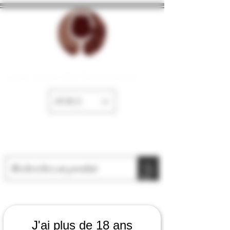
La Cave de Fayence
EUR (€)
J'ai plus de 18 ans