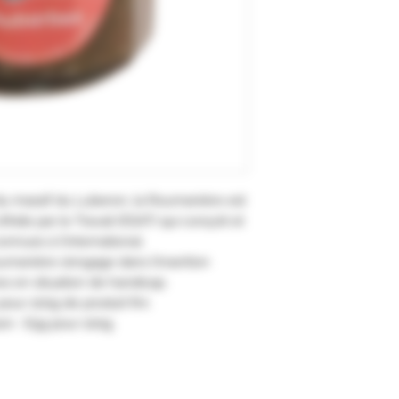
du massif du Luberon, la Roumanière est
Aide par le Travail (ESAT) qui conçoit et
nnues à l’international.
umanière s’engage dans l’insertion
s en situation de handicap.
pour 100g de produit fini.
on : 63g pour 100g.