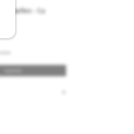
 Rhubarbes - La
335gr
raison
Agotado
 canne blanc.
traces de fruits à coque.