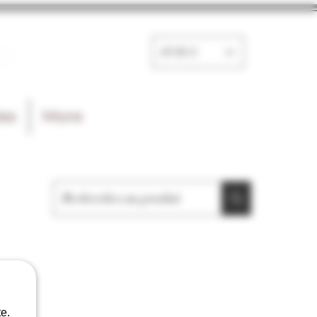
e
EUR (€)
les
More
e.