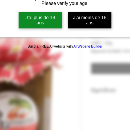
Please verify your age.
Confiture De
Roumanière 
J'ai plus de 18
J'ai moins de 18
ans
ans
Precio
8,00 €
8,00 €
/
335g
Build a FREE AI website with
AI Website Builder
8,00 €
Impuesto incluido
|
Liv
por
335
Gramos
Ingrédients
Rhubarbe, Sucre de
Peut contenir des 