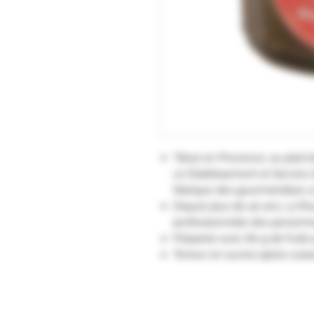
"Situé en Provence, au pied 
un Etablissement et Service d’
fabrique des gourmandises co
Depuis plus de 40 ans, La Ro
professionnelle des personne
Préparée avec 80 g de fruits 
Teneur en sucres après cuiss