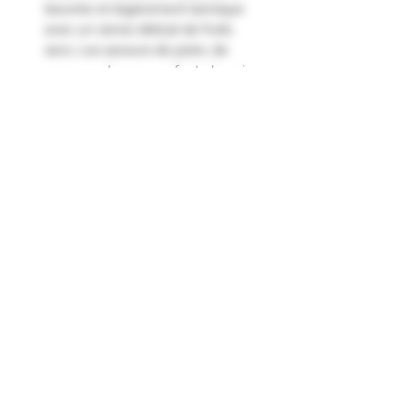
beurrée et légèrement tannique
avec un rancio délicat de fruits
secs. Les saveurs de poire, de
pruneau, de pomme font place à
des notes de caramel et de chêne
avec un soupçon de chocolat.
La finale est longue et élégante
avec un retour des épices du bois
et des notes florales."
Formulaire d'abonnement
Envoyer