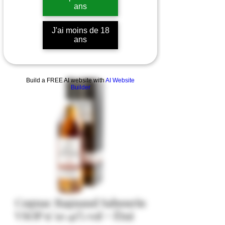
ans
J'ai moins de 18
ans
Build a FREE AI website with
AI Website
Builder
Cognac Ragnaud Sabourin
VSOP n°10 41% vol + Étui