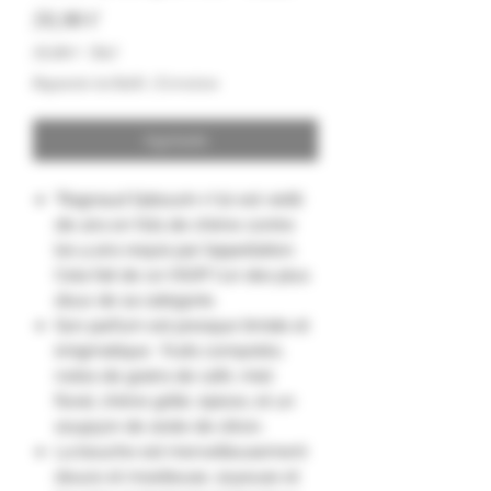
Precio
59,90 €
59,90 €
/
70cl
59,90 €
Impuesto incluido
|
Livraison
por
70
Centilitros
Agotado
"Ragnaud Sabourin n°10 est vieilli
dix ans en fûts de chêne contre
les 4 ans requis par l’appellation.
Cela fait de ce VSOP l'un des plus
doux de sa catégorie.
Son parfum est presque timide et
énigmatique : fruits compotés,
notes de grains de café, miel
floral, chêne grillé, épices, et un
soupçon de zeste de citron.
La bouche est merveilleusement
douce et moelleuse, soyeuse et