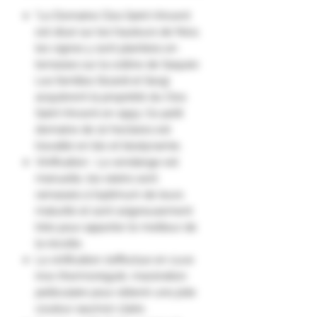
"Le Domaine Clos Saint-Vincent
est situé sur les hauteurs de Nice,
les vignes y sont plantées en
terrasses sur la colline de Saquier.
Les familles Sicardi et Sergi
acquièrent la propriété du Clos
Saint Vincent en 1993. Ce petit
domaine de 10 hectares est
travaillé en bio et biodynamie.
Vinification : La vendange est
manuelle, les raisins sont
ramassés à l’optimum de leurs
maturité et sont soigneusement
triés pour apporter le meilleur de
la récolte.
La vinification s’effectue en cuve
inox thermorégulé, macération
pelliculaire pour obtenir une jolie
couleur saumon claire.