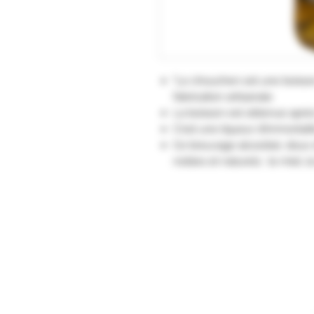
"Le chouchen est une boisson
fabrication artisanale
La boisson est obtenue après
C'est une liqueur d’immortali
Ce breuvage alcoolisé, doux e
nobles et naturels : le miel, la