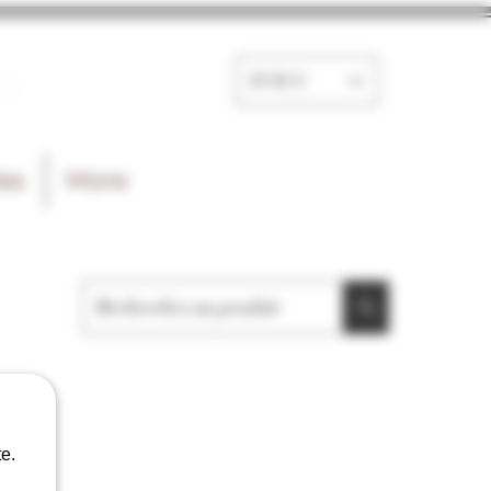
e
EUR (€)
les
More
e.