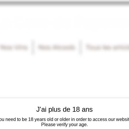
La Cave de Fayenc
Nos Vins
Nos Alcools
Tous les artic
J'ai plus de 18 ans
ou need to be 18 years old or older in order to access our websit
Please verify your age.