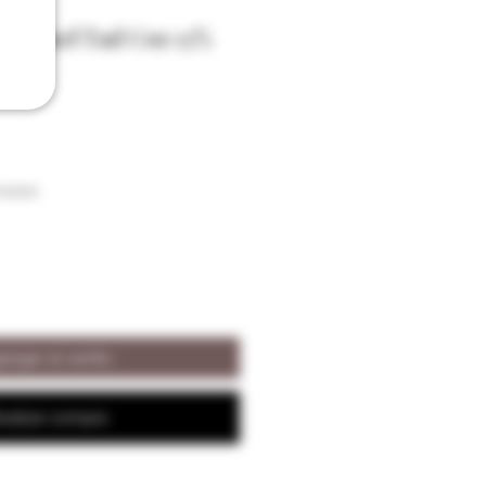
dromel Tad Coz 13%
raison
regar al carrito
ealizar compra