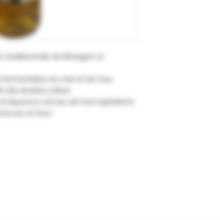
 traditionnelle de Bretagne et
 fermentation du miel et de l'eau.
té des druides celtes!
t liquoreux est issu de trois ingrédients
 levure et l'eau."
Formulaire d'abonnement