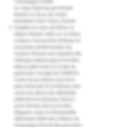
Champagne fondée
en 1729 à Épernay par Nicolas
Ruinart, le neveu du moine
bénédictin Dom Thierry Ruinart.
Installée au cœur de Reims, la
Maison Ruinart veille sur un trésor.
Uniques, monuments d’histoire et
prouesses architecturales, les
crayères Ruinart sont classées site
historique depuis 1931 et inscrites
depuis juillet 2015 sur la liste du
patrimoine mondial de l’UNESCO.
À près de 40 mètres sous terre,
dans l’obscurité et la fraîcheur des
caves aux allures de cathédrale
patientent les précieux flacons
avant d’entrer dans la lumière.
Élégance, style et intemporalité
définissent l’ADN de la Maison de
Champagne Ruinart figurant parmi