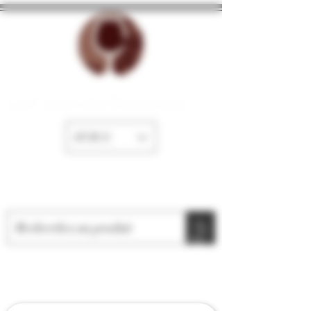
La Cave de Fayence
EUR (€)