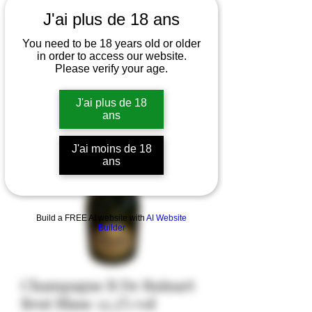
J'ai plus de 18 ans
You need to be 18 years old or older
in order to access our website.
Please verify your age.
J'ai plus de 18
ans
J'ai moins de 18
ans
Build a FREE AI website with
AI Website
Builder
Champagne R De Ruinart
Brut Blanc 12,5% vol