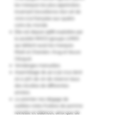
les marques les plus appréciées,
incarnant l’excellence d’un art de
vivre à la française aux quatre
coins du monde.
Elle est depuis 1988 exploitée par
la société MHCS (groupe LVMH)
qui détient aussi les marques
Moët et Chandon, Krug et Veuve
Clicquot.
Vendanges manuelles.
Assemblage de 40 à 50 crus dont
20 à 30% de vin de réserve issus
des récoltes de différentes
années.
Le premier nez dégage de
subtiles notes fruitées de pomme
reinette et d’abricot, ainsi que de
noisette et d’amande fraîche. Une
pointe de complexité vient