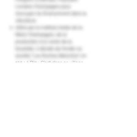
Lorraine Champagne pour
s’occuper du financement dans la
viticulture.
Attiré par la maîtrise totale de la
filière Champagne, de la
production à la vente de la
bouteille, il décide de fonder sa
société "Les Roches Blanches" en
1994 à Dizy. C'est dans ce village
touristique, le long de la Marne,
puis maintenant à Oiry, à l’entrée
de la Côte des Blancs, qu'il choisit
d'élaborer ses différentes cuvées,
aujourd'hui au nombre de 6, sous
sa propre marque.
Ce champagne a été élaboré à
partir des vins de la même année.
Son nez et sa bouche aux notes
très florales auxquelles s’allient