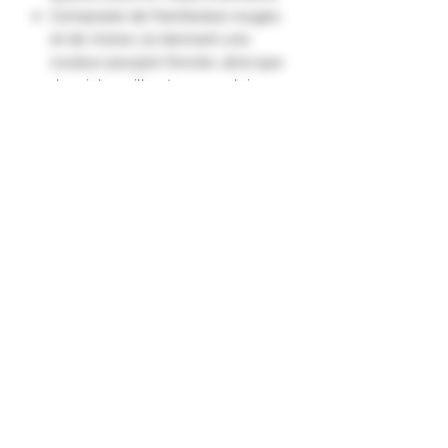
Composée de framboises rouges
et de mûres, lui donnant une
couleur pourpre foncée, ainsi que
de miel, vanille et cognac, lui
donnant une bouche raffinée et
harmonieuse unique.
Son nom commercial complet est
« Chambord Liqueur Royale de
France ».
Formulaire d'abonnement
Envoyer