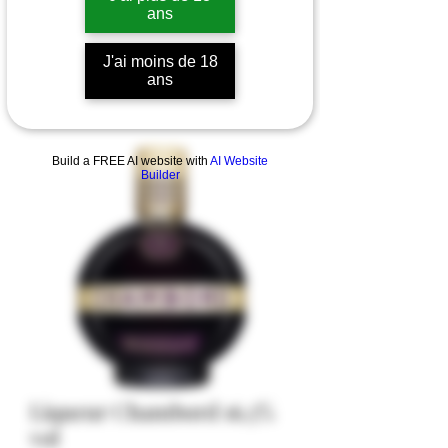
ans
J'ai moins de 18
ans
Build a FREE AI website with
AI Website
Builder
Liqueur Chambord 16,5%
vol