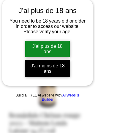
J'ai plus de 18 ans
You need to be 18 years old or older
in order to access our website.
Please verify your age.
J'ai plus de 18
ans
J'ai moins de 18
ans
Build a FREE AI website with
AI Website
Builder
Beaujolais Chénas rouge
2023 - Maison Louis
Latour 14,5% vol