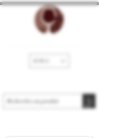
La Cave de Fayence
EUR (€)