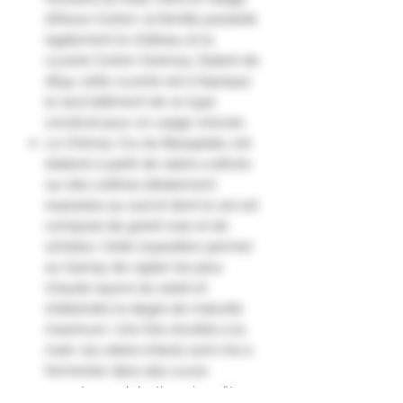
d’Aloxe-Corton, la famille possède
également le château et la
cuverie Corton Grancey. Datant de
1834, cette cuverie est à l’époque
le seul bâtiment de ce type
construit pour un usage vinicole.
Le Chénas, Cru du Beaujolais, est
élaboré à partir de raisins cultivés
sur des collines idéalement
exposées au sud et dont le sol est
composé de granit rose et de
schistes. Cette exposition permet
au Gamay de capter les plus
chauds rayons du soleil et
d'atteindre le degré de maturité
maximum. Une fois récoltés à la
main, les raisins intacts sont mis à
fermenter dans des cuves
ouvertes, malolactique à 100%.