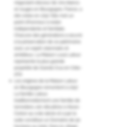
négociant-éleveur de vins blancs
et rouges en Bourgogne, France, a
été créée en 1797. Elle met un
point d'honneur à rester
indépendante et familiale.
Chacune des générations a œuvré
à la préservation de ce patrimoine
avec un esprit visionnaire et
ambitieux. La Maison Louis Latour
représente la plus grande
propriété de Grands Crus en Côte-
d'Or.
Les origines de la Maison Latour
en Bourgogne remontent à 1797.
La famille Latour,
traditionnellement une famille de
tonneliers, est viticultrice à Aloxe-
Corton au xviie siècle et a par la
suite constitué un Domaine de 50
hectares au total. Dans le village