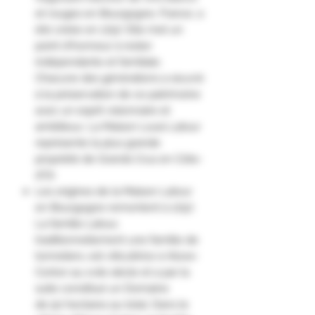
et rouges en Bourgogne, France, a
été créée en 1797. Elle met un
point d'honneur à rester
indépendante et familiale.
Chacune des générations a œuvré
à la préservation de ce patrimoine
avec un esprit visionnaire et
ambitieux. La Maison Louis Latour
représente la plus grande
propriété de Grands Crus en Côte-
d'Or.
Les origines de la Maison Latour
en Bourgogne remontent à 1797.
La famille Latour,
traditionnellement une famille de
tonneliers, est viticultrice à Aloxe-
Corton au xviie siècle et a par la
suite constitué un Domaine
de 50 hectares au total. Dans le