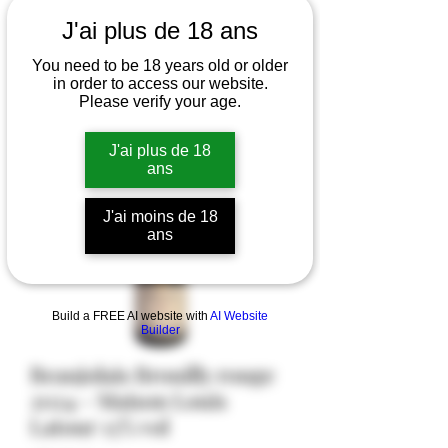
J'ai plus de 18 ans
You need to be 18 years old or older
in order to access our website.
Please verify your age.
J'ai plus de 18
ans
J'ai moins de 18
ans
Build a FREE AI website with
AI Website
Builder
Beaujolais Brouilly rouge
2024 - Maison Louis
Latour 13% vol