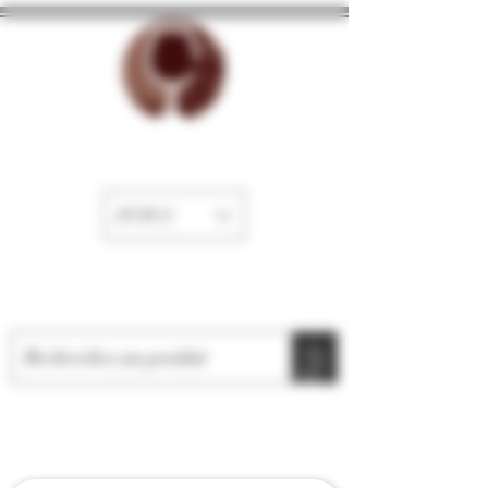
La Cave de Fayence
EUR (€)