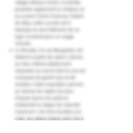
village d’Aloxe-Corton, la famille
possède également le château et
la cuverie Corton Grancey. Datant
de 1834, cette cuverie est à
l’époque le seul bâtiment de ce
type construit pour un usage
vinicole.
Le Brouilly, Cru du Beaujolais, est
élaboré à partir de raisins cultivés
sur des collines idéalement
exposées au sud et dont le sol est
composé de granit rose et de
schistes. Cette exposition permet
au Gamay de capter les plus
chauds rayons du soleil et
d'atteindre le degré de maturité
maximum. Une fois récoltés à la
main, les raisins intacts sont mis à
fermenter dans des cuves
ouvertes, malolactique à 100%.