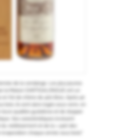
’année de la vendange. Les plus jeunes
par la Maison DARTIGALONGUE ont un
en fût de chêne de 400 litres. Après 40
s bois, ils sont alors logés sous verre, en
leurs qualités gustatives et de stopper
ique. Ses caractéristiques évoluent
 du vieillissement et de la « part des
r évaporation chaque année sous bois)."