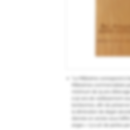
"Le Millésime correspond à l
Millésimes commercialisés 
minimum de 15 ans d’élevage 
à 50 ans de vieillissement sou
bonbonnes, afin de préserver 
la diminution de degré alcool
d’année en année sous l’effet
anges » (3 à 4% de pertes pa