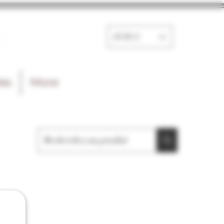
e
EUR (€)
les
More