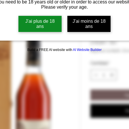
ou need to be 18 years old or older in order to access our websit
Please verify your age.
Armagnac Dar
1955 40% vol a
J'ai plus de 18
J'ai moins de 18
ans
ans
Precio
2130,00 €
2130,00 €
/
70cl
2130,00 €
Build a FREE AI website with
AI Website Builder
Impuesto incluido
|
Liv
por
70
Cantidad
*
Centilitros
Ag
R