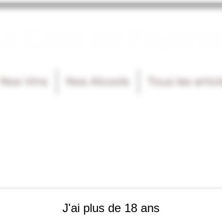
La Cave de Fayenc
Nos Vins
Nos Alcools
Tous les artic
J'ai plus de 18 ans