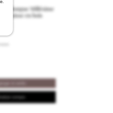
e.
tigalongue Millésime
vec caisse en bois
raison
regar al carrito
ealizar compra