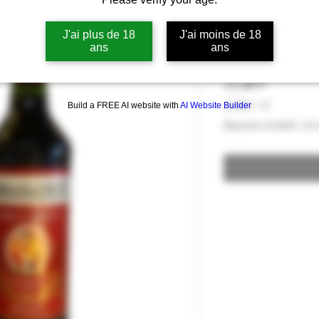
Ambassadeur -
J'ai plus de 18
J'ai moins de 18
Tradition 16%
ans
ans
Precio
15,00 €
15,00 €
/
1l
Build a FREE AI website with
AI Website Builder
15,00 €
Impuesto incluido
|
Liv
por
1
Litro