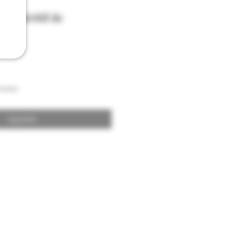
 Apéritif de
 vol
raison
Agotado