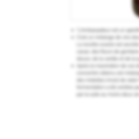
"L'Ambassadeur est un apériti
C'est un mélange de vins dou
La recette exacte est secrète
cacao, des fleurs de gentiane
douce, de la vanille et de la 
Après la macération de ces di
concentré obtenu est mélang
des mistelles (moût de raisin f
fermentation a été arrêtée par
par la suite au moins deux a