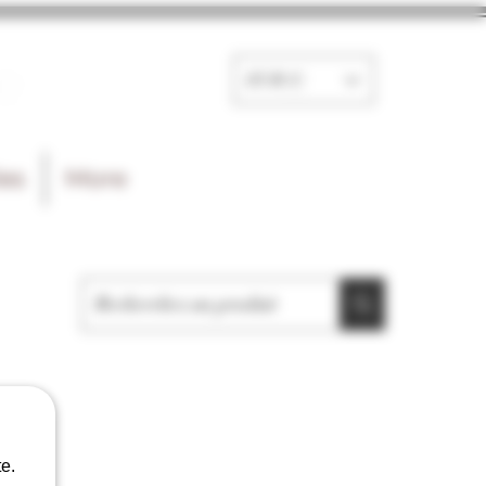
e
EUR (€)
les
More
e.