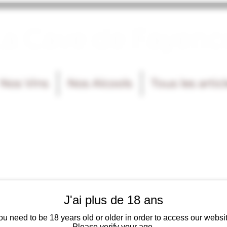
La Cave de Fayenc
Nos Vins
Nos Alcools
Tous les artic
J'ai plus de 18 ans
ou need to be 18 years old or older in order to access our websit
Please verify your age.