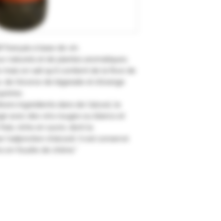
f français à base de vin.
x naturels et de plantes aromatiques.
 mais on sait qu'il contient de la fève de
, de l'écorce de bigarade et d'orange
quinine.
vers ingrédients dans de l'alcool, le
é avec des vins rouges ou blancs et
rais, riche en sucre, dont la
 l'adjonction d'alcool). Il est conservé
ns en foudre de chêne."