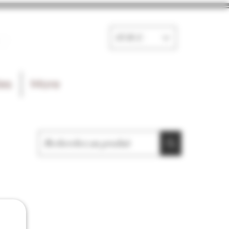
e
EUR (€)
les
More