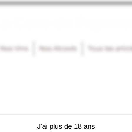
La Cave de Fayenc
Nos Vins
Nos Alcools
Tous les artic
J'ai plus de 18 ans