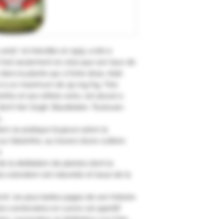
erte” et interdite en 1915, a été à
C'est seulement en 2011 que son taux de
ns la plante qui, à forte dose, était
xé à un maximum de 35 mg/kg. Très
the et ses reflets verts, cet alcool a
dont Van Gogh, Baudelaire, Toulouse-
..
on se pratique toujours selon la
sur l’absinthe, au travers d’une cuillère
.
e la distillation de plantes dont la
 coloration est naturelle et issue de la
crit les plus belles pages de son histoire
s centenaires en cuivre cet apéritif