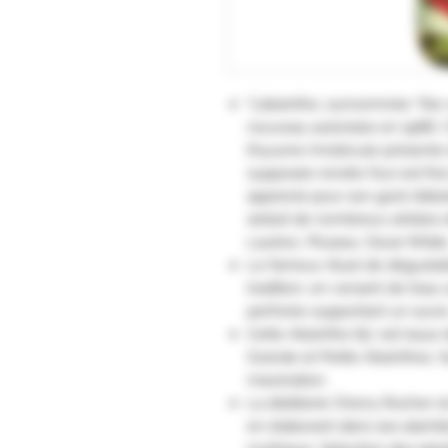
"L’absinthe, surnommée “fée v
nouveau autorisée en 1988. 
thyuone (molécule présente da
supposée rendre fou) est fi
apprécié pour son goût d’absin
séduit de nombreux artistes 
Lautrec, Picasso, Oscar Wilde.
Le fameux rituel de dégustati
tradition, en versant de l’eau 
perforée supportant un sucre
Cette Absinthe 65° est issue d
Grande et Petite Absinthes. Sa
macération.
La distillerie Cherry Rocher é
en élaborant dans ses alambic