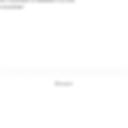
es, macération et distillation à la Côte
 ancestrale."
Formulaire d'abonnement
Envoyer
+33494761420