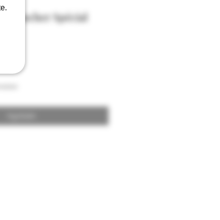
e.
ry Rocher Spécial
ol
raison
Agotado