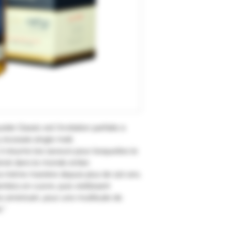
side Classic est l'invitation parfaite à
écossais single malt.
il résume les saveurs pour lesquelles le
cié dans le monde entier.
la même manière depuis plus de 120 ans,
ambics en cuivre, puis vieillissant
e américain, pour une multitude de
."