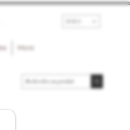
e
EUR (€)
les
More