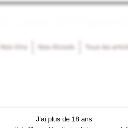
La Cave de Fayenc
Nos Vins
Nos Alcools
Tous les artic
J'ai plus de 18 ans