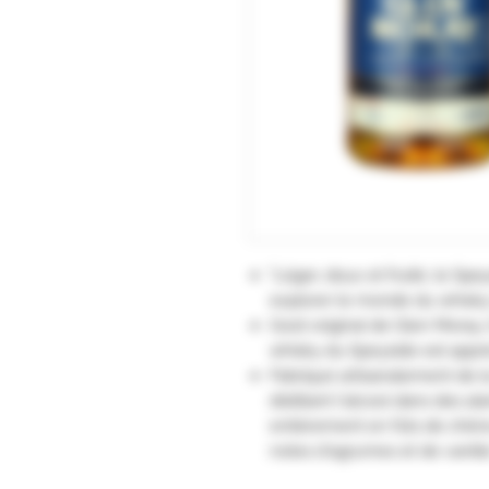
"Léger, doux et fruité, le Spey
explorer le monde du whisky 
Goût original de Glen Moray, 
whisky du Speyside est appré
Fabriqué artisanalement de 
distillant l'alcool dans des al
entièrement en fûts de chên
notes d'agrumes et de vanille