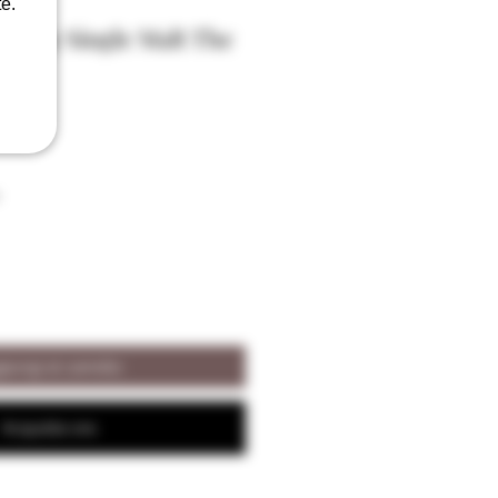
e.
Moray Single Malt The
vol
iungi al carrello
Acquista ora