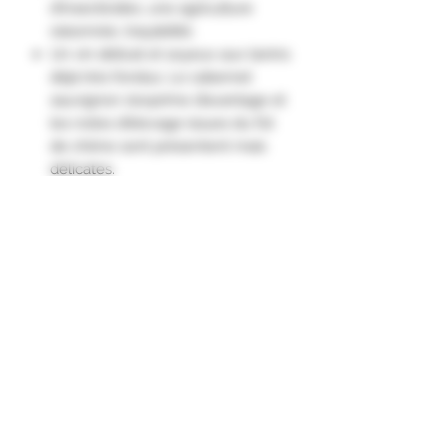
d’insecticides, une agriculture
raisonnée, traçabilité.
Un vin délicat et soyeux aux tanins
déjà très fondus. Le cabernet
sauvignon s’exprime d’avantage et
les notes d’élevage issues du fût
de chêne sont présentent mais
délicates.
La Syrah arrive en second temps,
pour apporter des jolies notes de
fruits rouge, et beaucoup de
rondeur."
Appellation D'Origine Protégée
Côtes de Provence
Cépages
56% de Syrah élevé en cuves en