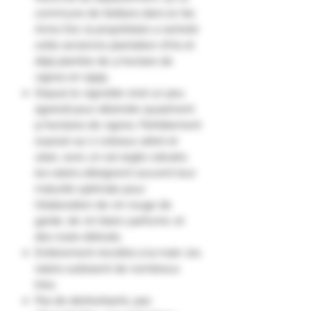
commune de Seillans dans le Var,
Anne Dor, la propriétaire a racheté
cette ancienne plantation d'Iris et
déjà plantée de 4 hectare de
vignes en 1999.
Depuis le vignoble s'est un peu
agrandi pour atteindre quasiment
9 hectares de vignes. Parfaitement
exposé sur 2 coteaux adret et
ubac, avec un sol argilo calcaire,
les raisins atteignent souvent leur
maturité optimale pour
l'élaboration de vin rouge de
garde, de vin blanc parfumé, et
des rosés délicats.
Entièrement récoltés à la main, les
raisins subissent de nombreux
tries.
Pas de désherbants, pas