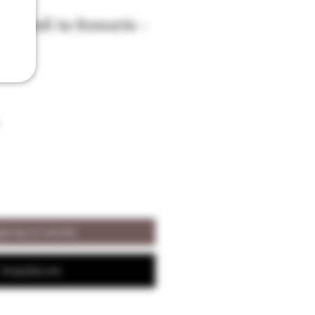
hevreuil Au Romarin -
met
iungi al carrello
Acquista ora