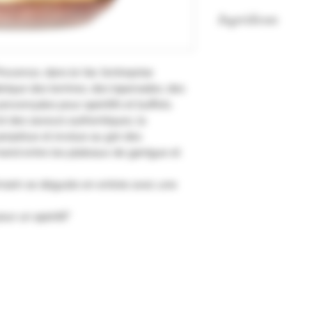
Ingrédients
Chevreuil 27.85% (U
de volailles (UE), o
rovence, dans le Var, l’entreprise
(SULFITES), farine 
brique des terrines, des tapenades, des
0.28%.
provençales pour apéritifs et buffets.
Tenir au frais aprè
t des saveurs authentiques, la
erpétue et évolue au gré des
and entre les plateaux de garrigue et
omarin se déguste en entrée avec une
ur un apéritif."