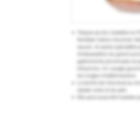
"Depuis 40 ans, installée en P
familiale Catrice Gourmet, fa
sauces et autres spécialités 
Ambassadrice du grand sud e
gastronomie provençale se p
influences. Un voyage gourm
les rivages méditerranéens.
La terrine de chevreuil au r
salade verte et du pain.
Elle peut aussi être toastée po