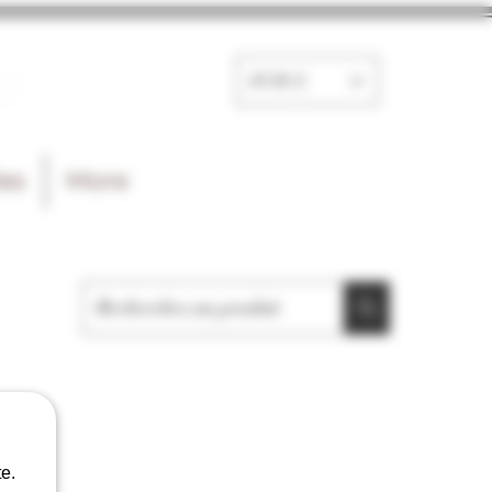
e
EUR (€)
les
More
e.