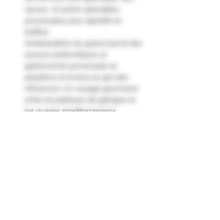
sauces et autres spécialités
provençales pour apéritifs et
buffets.
Ambassadrice du grand sud et des
saveurs authentiques, la
gastronomie provençale se
perpétue et évolue au gré des
influences. Un voyage gourmand
entre les plateaux de garrigue et
les rivages méditerranéens.
Terrine au goût puissant et relevé.
Servir sur des toasts, en sandwich
ou accompagnée d'une salade et
quelques cornichons."
Ingrédients
Canard 33.90% (France), gorge de