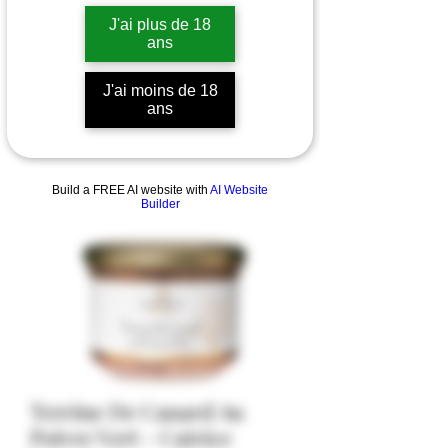
J'ai plus de 18
ans
J'ai moins de 18
ans
Build a FREE AI website with
AI Website
Builder
Terrine De Canard Au
Poivre Vert - Catrice