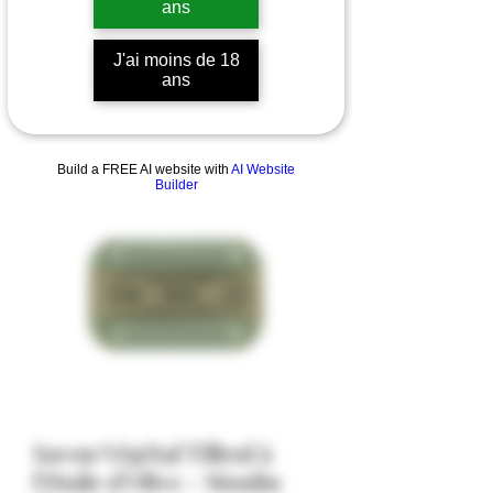
ans
J'ai moins de 18
ans
Build a FREE AI website with
AI Website
Builder
Savon Végétal Tilleul à
l'Huile d'Olive - Moulin