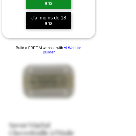
ans
J'ai moins de 18
ans
Build a FREE AI website with
AI Website
Builder
Savon Végétal
Chevrefeuille à l'Huile