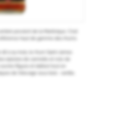
mbré provient de la Martinique. C'est
A référence haut de gamme des rhums
 18 à 24 mois, le rhum Saint-James
s épicées de cannelle et noix de
sucrés (figues et dattes) tout en
ques de l'élevage sous bois : vanille,