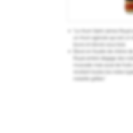
"Le rhum Saint-James Royal a
un rhum agricole qui est L
bruns et élevés sous bois.
Élevé en foudre de chêne de
Royal ambré dégage des note
muscade mais aussi de fruits 
révélant toutes les notes typi
noisette grillée."