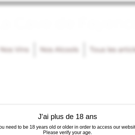
La Cave de Fayenc
Nos Vins
Nos Alcools
Tous les artic
J'ai plus de 18 ans
ou need to be 18 years old or older in order to access our websit
Please verify your age.