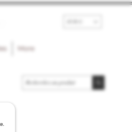
e
EUR (€)
les
More
e.