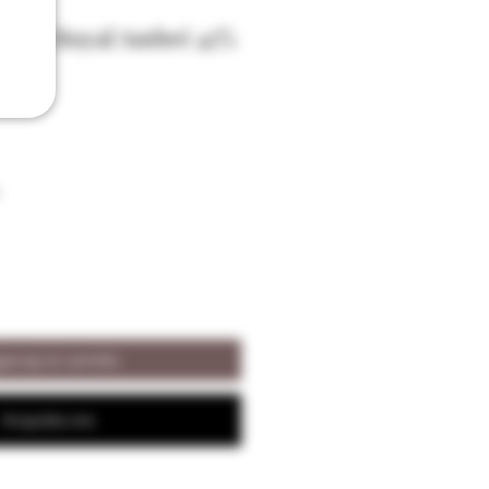
ames Royal Ambré 45%
iungi al carrello
Acquista ora