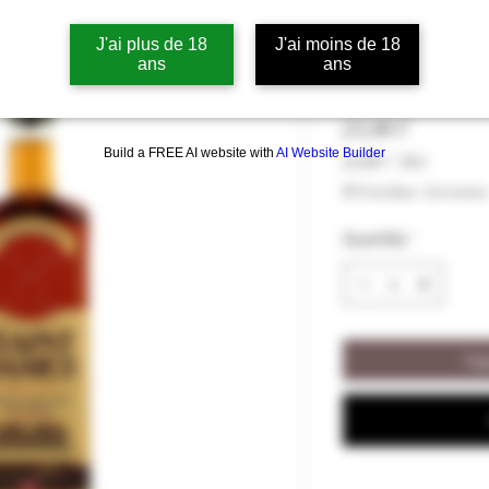
Rhum Saint J
J'ai plus de 18
J'ai moins de 18
vol
ans
ans
Prezzo
24,00 €
Build a FREE AI website with
AI Website Builder
24,00 €
/
70cl
24,00 €
IVA inclusa
|
Livraison
ogni
70
Quantità
*
Centilitri
Agg