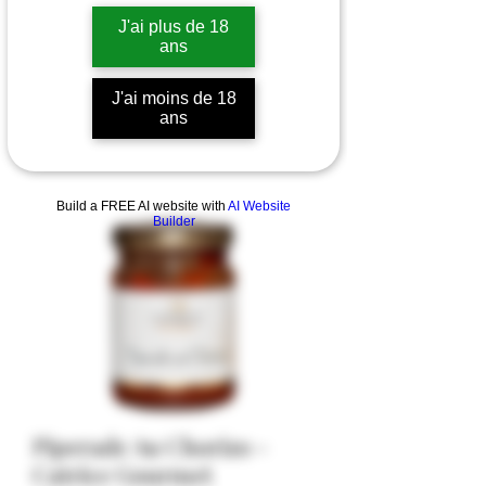
J'ai plus de 18
ans
J'ai moins de 18
ans
Build a FREE AI website with
AI Website
Builder
Piperade Au Chorizo -
Catrice Gourmet