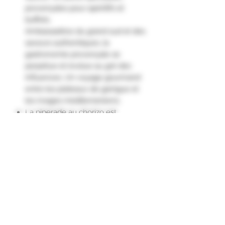
provençales pour apéritifs et
buffets.
Ambassadrice du grand sud et des
saveurs authentiques, la
gastronomie provençale se
perpétue et évolue au gré des
influences. Un voyage gourmand
entre les plateaux de garrigue et
les rivages méditerranéens.
La piperade au chorizo est
préparée avec des tomates, du
poivron et du chorizo doux.
Se déguste en sauce, en tartinable
ou en condiment."
Ingrédients
Poivrons 53%, oignons, tomates,
chorizo 6,8% (maigre et poitrine de