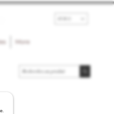
e
EUR (€)
les
More
e.