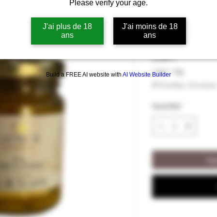
Please verify your age.
Patate Douce
Catrice Gour
J'ai plus de 18
J'ai moins de 18
ans
ans
Prezzo
5,00 €
5,00 €
/
80g
Build a FREE AI website with
AI Website Builder
5,00 €
IVA inclusa
|
Livraison
ogni
80
Quantità
*
Grammi
Agg