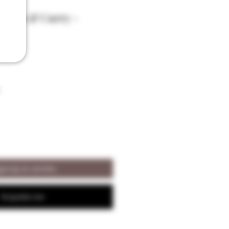
 Coco & Curry -
met
iungi al carrello
Acquista ora