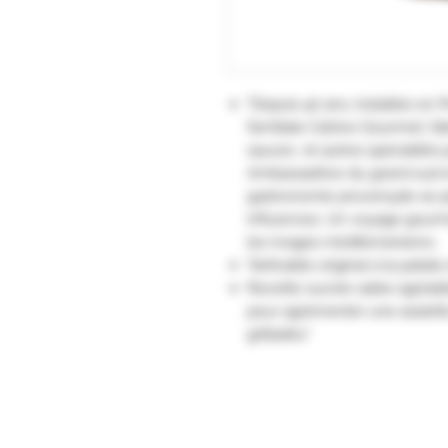
"Depuis 40 ans, installée en P
familiale Catrice Gourmet, fa
sauces et autres spécialités 
Ambassadrice du grand sud e
gastronomie provençale se p
influences. Un voyage gourm
les rivages méditerranéens.
Tartinable original à la patat
Recette sucrée salée agréable
pour agrémenter une assiette
grillades."