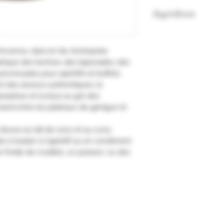
Ingrédients
Patate douce 40.7%,
8.8%, huile de tourne
rovence, dans le Var, l’entreprise
0.7%, sel, épices.
brique des terrines, des tapenades, des
Tenir au frais aprè
provençales pour apéritifs et buffets.
t des saveurs authentiques, la
erpétue et évolue au gré des
and entre les plateaux de garrigue et
e douce au lait de coco et au curry.
 à toaster à l'apéritif ou en condiment
 froide de crudités, un poisson, ou des