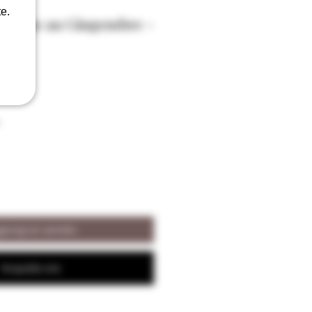
e.
itueuse au Gingembre -
 vol
iungi al carrello
Acquista ora