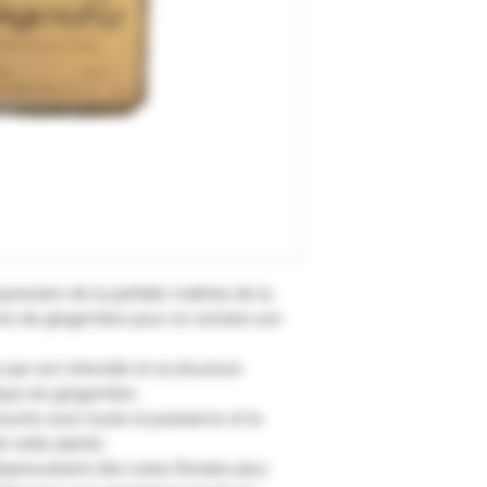
pression de la parfaite maîtrise de la
acine de gingembre pour en extraire son
 par son intensité et sa structure
ique du gingembre.
ouche avec toute la puissance et le
e cette plante.
panouissent des notes florales plus