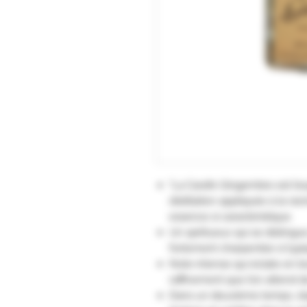
"La Carafe Gingembre est l’ex
distillation appliquée à la r
essence si caractéristique.
Un spiritueux qui se distingue
fortement charpentée si typ
Note intense qui éclate en b
raffinement que l’on attend d
Dans un deuxième temps, s’é