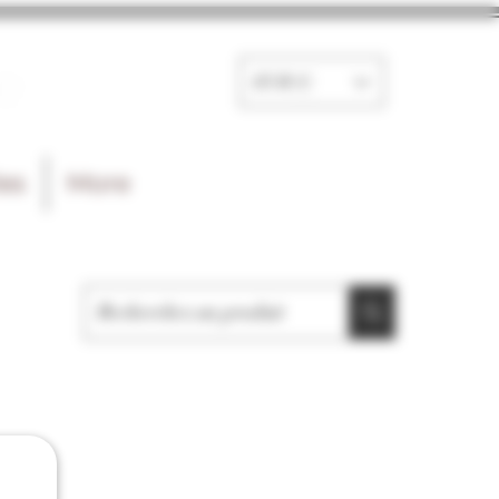
e
EUR (€)
les
More