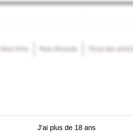
La Cave de Fayenc
Nos Vins
Nos Alcools
Tous les artic
J'ai plus de 18 ans