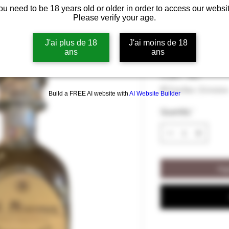
ou need to be 18 years old or older in order to access our websit
Boisson Spir
Please verify your age.
Massenez 40%
J'ai plus de 18
J'ai moins de 18
ans
ans
Prezzo
51,00 €
51,00 €
/
70cl
51,00 €
IVA inclusa
|
Livraison
Build a FREE AI website with
AI Website Builder
ogni
70
Quantità
*
Centilitri
Agg