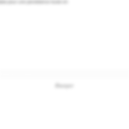
alais pour une persistance toute en
Formulaire d'abonnement
Envoyer
+33494761420