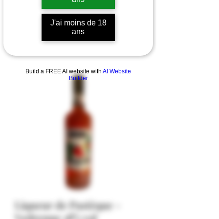
J'ai moins de 18
ans
Build a FREE AI website with
AI Website
Builder
Liqueur de Pastèque -
Vedrenne 18% vol