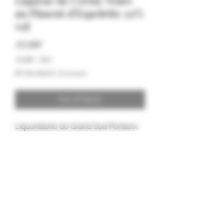
Liqueur de Cerise Noire
au Piment d'Espelette 20%
vol
Price
19,00€
19,00€
/
50cl
19,00€
IVA Included
|
Livraison
per
50
Centiliters
Out of Stock
Liquoristerie du Grand Sud Pontenx
les Forges.
Formulaire d'abonnement