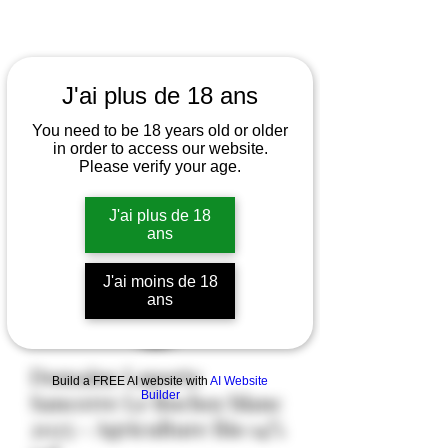
J'ai plus de 18 ans
You need to be 18 years old or older
in order to access our website.
Please verify your age.
J'ai plus de 18
ans
J'ai moins de 18
ans
Domaine Laporte
Build a FREE AI website with
AI Website
Sancerre Le Rochoy blanc
Builder
2025 - Agriculture Bio 14%