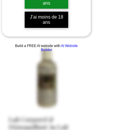
ans
J'ai moins de 18
ans
Build a FREE AI website with
AI Website
Builder
Lait Corporel &
Démaquillant Au Lait