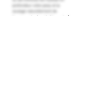
profondeur votre peau et la
soulage naturellement de
l'eczéma et autres tiraillements de
la peau."
Informations
Sans colorant
Sans paraben
Sans MIT
Formulaire d'abonnement
Envoyer