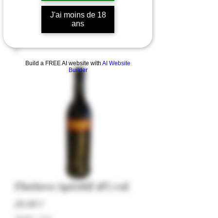
J'ai moins de 18
ans
Build a FREE AI website with
AI Website
Builder
Floriovo Apéritif 18% vol
Prezzo
20,00 €