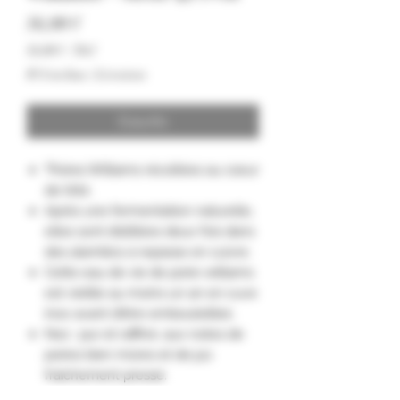
Prezzo
56,00 €
56,00 €
/
70cl
56,00 €
IVA inclusa
|
Livraison
ogni
70
Centilitri
Esaurito
"Poires Williams récoltées au cœur
de l’été.
Après une fermentation naturelle,
elles sont distillées deux fois dans
des alambics à repasse en cuivre.
Cette eau de vie de poire williams
est vieillie au moins un an en cuve
inox avant d’être embouteillée.
Nez : pur et raffiné, aux notes de
poires bien mûres et de jus
fraîchement pressé.
Palais : harmonieux et texturé, aux