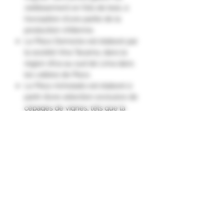
vieillissement en fûts de bois, à
l'exception d'une partie de la
production chilienne.
Le Pisco Demonio est élaboré par
la société Vina Tacama, dans la
région d’Ica au sud de Lima dans
les vallées de Pisco.
Le Pisco Acholado est élaboré à
partir d’une sélection exclusive de
cépages de vignes, tels que la
Quebranta, l’Albilla, Torontel,
Moscatel et Italia, variétés
centenaires chez Tacama qui
traditionnellement ont servi à
l’élaboration des meilleurs Pisco
du Pérou.
Goût très fin et parfumé.
Dégustation en cocktails."