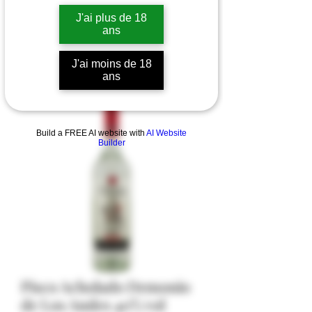
J'ai plus de 18
ans
J'ai moins de 18
ans
Build a FREE AI website with
AI Website
Builder
Pisco Acholado Demonio
de Los Andes 40% vol