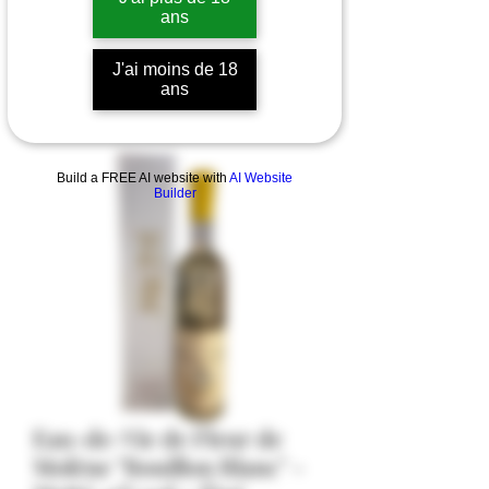
ans
J'ai moins de 18
ans
Build a FREE AI website with
AI Website
Builder
Eau-de-Vie de Fleur de
Molène "Bouillon Blanc" -