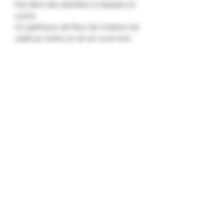
fois dans des alambics à repasse en
cuivre.
Ce spiritueux de fleur de molène est
vieilli au moins un an en cuve inox
avant d’être embouteillé.
Nez : exotique et floral, aux notes de
rose, de litchi et de botrytis.
Palais : doux et floral, aux saveurs de
litchi, de raisin et de fleurs.
Finale : florale et suave."
Formulaire d'abonnement