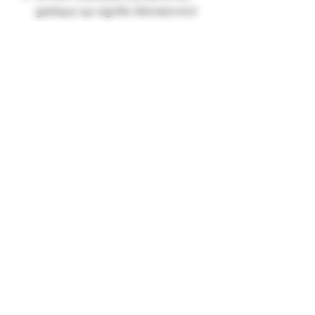
gaélique qui signifie littéralement
la boisson qui satisfait.
Elaborée à base de blended
scotch et de miel de bruyère, le
Drambuie est une liqueur riche,
crémeuse et fruitée."
Formulaire d'abonnement
Envoyer