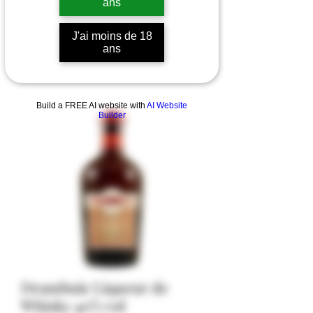
ans
J'ai moins de 18
ans
Build a FREE AI website with
AI Website
Builder
Drambuie Liqueur de
Whisky 40% vol