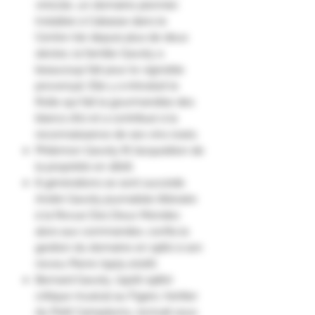
vinicole, un domaine pionnier.
Installée à Cabasse dans le
Centre-Var depuis plus de deux
siècles, la famille Gavoty a
beaucoup fait pour le vignoble
provençal. Elle y a introduit le
Rolle qui fait la gourmandise des
blancs d’ici et a contribué à la
reconnaissance de ses vins rosés.
Philémon Gavoty fit l’acquisition de
la propriété en 1806.
8 générations se sont succédé.
André Gavoty journaliste littéraire
à la Revue Des Deux Mondes
alors aux commandes, confia la
gestion du domaine en 1960 à son
neveu Pierre (1925-2006).
Bernard Gavoty ,(1906-1980)
critique musical au Figaro, héritier
du Petit Campdumy ,écrivait sous