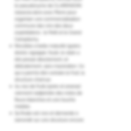
le pseudonyme de CLARENDON
s’associa alors avec Pierre pour
organiser une commercialisation
commune des vins des deux
exploitations : le Petit et le Grand
Campdumy.
Récoltée à belle maturité (grains
dorés), égrappé, foulé, le raisin a
été pressé directement, et
délicatement, sans macération. Ce
qui a permis d’en extraire le fruit, la
structure charnue.
Au nez de fruits (poire et ananas)
viennent s’adjoindre des notes de
fleurs blanches et une touche
miellée.
Sa finale est vive et demande à
s’arrondir sur une structure encore
timide.