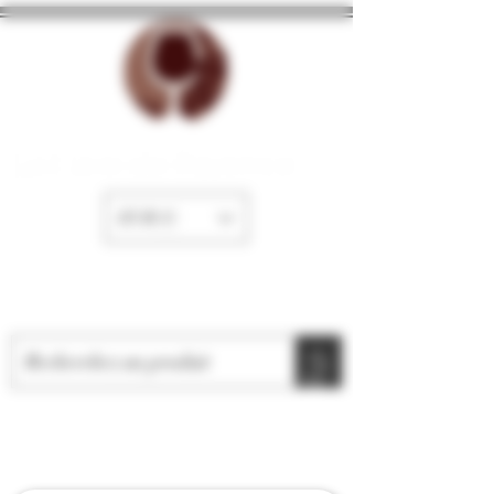
La Cave de Fayence
EUR (€)