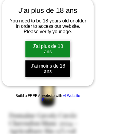
J'ai plus de 18 ans
You need to be 18 years old or older
in order to access our website.
Please verify your age.
J'ai plus de 18
ans
J'ai moins de 18
ans
Build a FREE AI website with
AI Website
Builder
Domaine Gavoty Cuvée
Clarendon blanc 2024 -
Agriculture Bio 13% vol