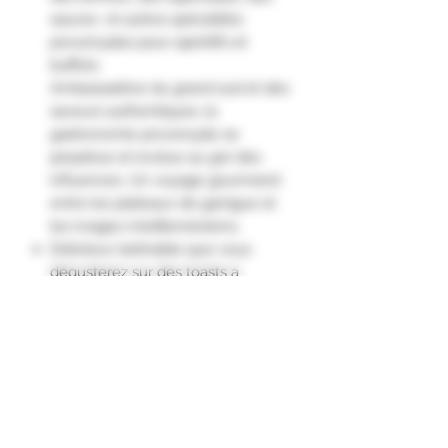
sauces et autres spécialités
provençales pour apéritifs et
buffets.
Ambassadrice du grand sud et des
saveurs authentiques, la
gastronomie provençale se
perpétue et évolue au gré des
influences. Un voyage gourmand
entre les plateaux de garrigue et
les rivages méditerranéens.
Délicieux tartinable que vous
dégusterez sur des toasts à
l'apéritif, en sauce avec une
viande ou en fond de tarte salée.
Idée originale : farcir des petites
tomates pour une entrée fraîche
et ensoleillée."