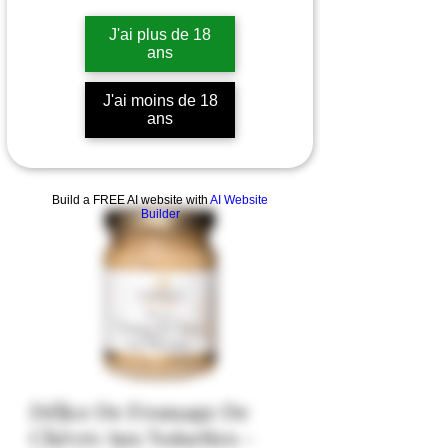
J'ai plus de 18
ans
J'ai moins de 18
ans
Build a FREE AI website with
AI Website
Builder
Délice De Fromage De
Chèvre Aux Noisettes -