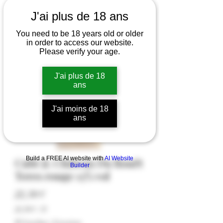
J'ai plus de 18 ans
You need to be 18 years old or older
in order to access our website.
Please verify your age.
J'ai plus de 18
ans
J'ai moins de 18
ans
Build a FREE AI website with
AI Website
Cubi 5L Château Du Rouët
Builder
Teres rouge 13% vol
Prezzo
22,50 €
22,50 €
/
5l
22,50 €
IVA inclusa
|
Livraison