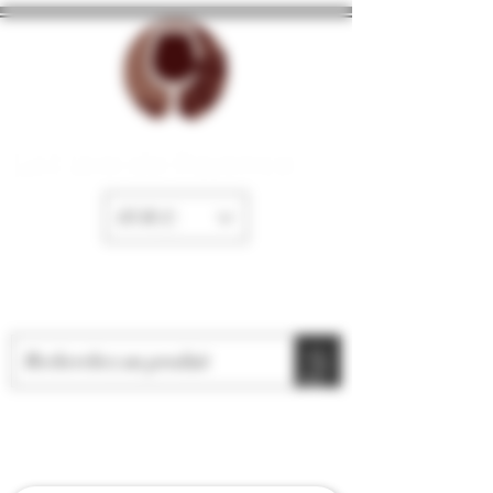
La Cave de Fayence
EUR (€)