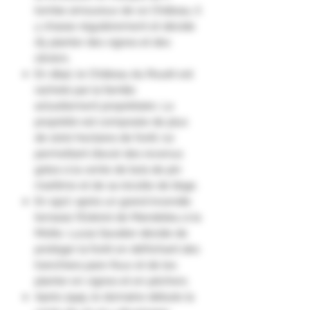
tombe amoureux de ce Château, il
y chasse régulièrement et décide
d’y planter des vignes et des
oliviers.
En 1840, le Château du Rouët est
racheté par la famille
actuellement propriétaire. La
propriété est composée de plus
de 1000 hectares de forêt, lui
permettant d’avoir des revenus
grâce à la vente de bois de pin
maritime et de sa récolte de liège.
En 1927, après un grand incendie
terrasse l’Estérel de Mandelieu à la
Motte. Lucas Savatier décide de
protéger la forêt en défrichant des
tranchées pare-feux et de les
planter en vignes et en pêchers.
Après 1945, le domaine débute la