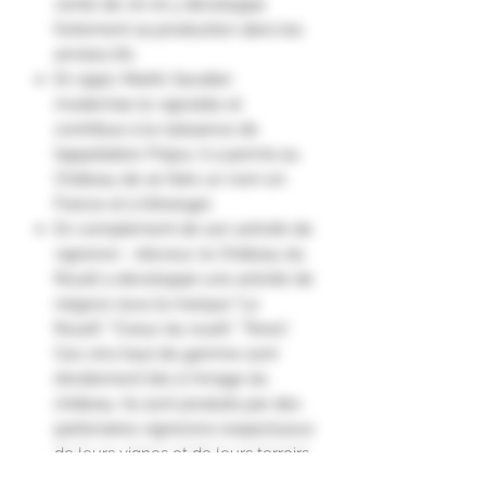
vente de vin et y développe
fortement sa production dans les
années 60.
En 1990, Martin Savatier
modernise le vignoble et
contribue à la naissance de
l’appellation Fréjus. Il a permis au
Château de se faire un nom en
France et à l’étranger.
En complément de son activité de
vigneron - éleveur, le Château du
Rouët a développé une activité de
négoce sous la marque "Le
Rouët", "Coeur du rouët", "Teres".
Ces vins haut de gamme sont
étroitement liés à l'image du
château. Ils sont produits par des
partenaires vignerons respectueux
de leurs vignes et de leurs terroirs.
La mise en bouteille dans les