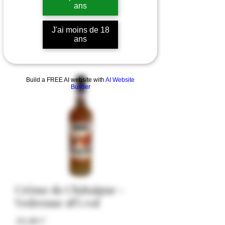
ans
J'ai moins de 18
ans
Build a FREE AI website with
AI Website
Builder
Crème de Châtaigne -
Vedrenne 18% vol
Prezzo
18,00 €