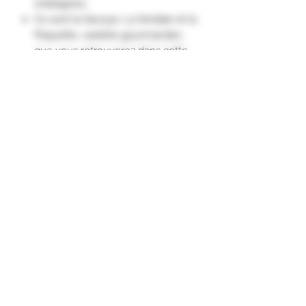
châtaignes.
Ce sont la Savoye, La Verdale et la
Paquette, variétés gourmandes
que vous retrouverez dans cette
crème.
Nez : Parfum de marron aux notes
vanillées légèrement grillées.
Saveur : Vanillée de marron
glacée, ronde et savoureuse."
Formulaire d'abonnement
Envoyer