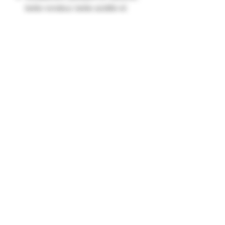
belle rondeur, belle acidité et
légère amertume, corps soutenu.
Idéal pour accompagner vos plats
salés tels que viandes et galettes
salées. Peut aussi s'associer avec
une salade de fruits."
Formulaire d'abonnement
Envoyer