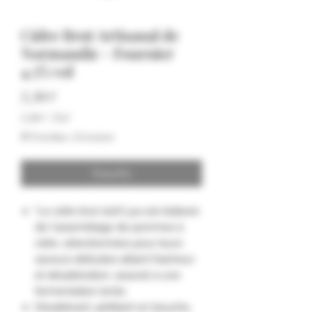
Cidre Brut Artisanal de
Normandie - Fournier
4.5% vol
Prezzo
5,50 €
5,50 €
/
75cl
5,50 €
IVA inclusa
|
Livraison
ogni
75
Centilitri
Esaurito
"Le cidre brut 100% jus est élaboré
de l'assemblage de pommes à
cidre, sélectionnées pour leurs
saveurs délicates alliant fraicheur
et désaltération, associé à une
fermentation lente.
Désaltérant, pétillant en bouche,