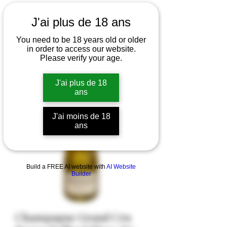
J'ai plus de 18 ans
You need to be 18 years old or older
in order to access our website.
Please verify your age.
J'ai plus de 18
ans
J'ai moins de 18
ans
Build a FREE AI website with
AI Website
Builder
Champagne Grand Cru