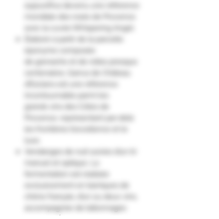
aujourd’hui devenu une référence
mondiale des rosés de Provence
avec la cuvée Whispering Angel.
Élaboré à partir de la parcelle
éponyme composée
de grenache et de rolles presque
centenaires, Garrus de Château
d’Esclans est une référence
incontournable parmi les
grands vins des Côtes de
Provence, représentant par-delà
les frontières l’excellence et le
luxe.
Vendanges de nuit suivies d’un tri
manuel et optique. La
fermentation est réalisée
exclusivement en barriques de
chêne français, d’un ou deux vins,
accompagnée de bâtonnages
réguliers. Élevage de 11 mois sur