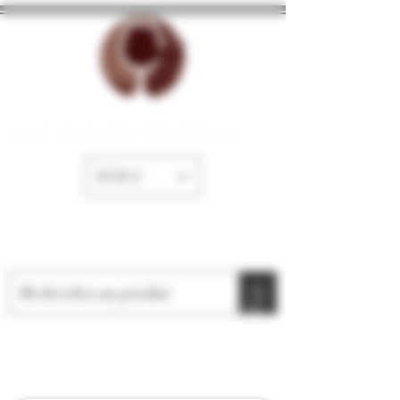
La Cave de Fayence
EUR (€)