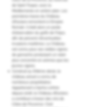
de Saint-Tropez, avec la
Méditerranée en arrière-plan. Les
premières traces du Château
d'Esclans remontent à l'Empire
Romain. Il était alors un poste
d'observation du golfe de Fréjus,
afin de prévenir d'éventuelles
invasions maritimes. Le Château
est connu pour ses vieilles vignes
de grenache produisant un raisin
plus concentré en arômes que les
jeunes vignes.
Construit au XIXème siècle, le
château actuel a connu de
nombreux propriétaires.
Appartenant à Sacha Lichine
depuis 2006, le Château d’Esclans
a contribué à l’essor des vins de
Côtes de Provence. C’est