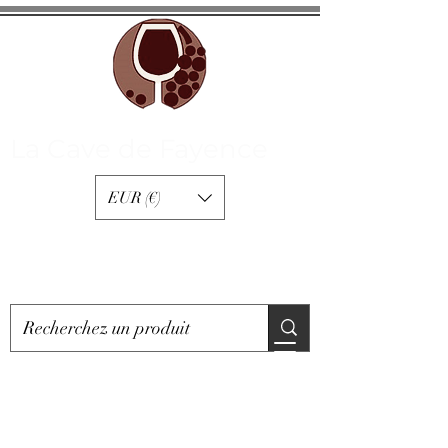
La Cave de Fayence
EUR (€)