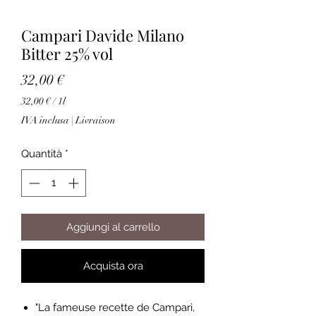
Campari Davide Milano
Bitter 25% vol
Prezzo
32,00 €
32,00 €
/
1l
32,00 €
IVA inclusa
|
Livraison
ogni
1
Quantità
*
litro
Aggiungi al carrello
Acquista ora
"La fameuse recette de Campari,