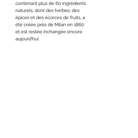
contenant plus de 60 ingrédients
naturels, dont des herbes, des
épices et des écorces de fruits, a
été créée près de Milan en 1860
et est restée inchangée encore
aujourd’hui.
D'un goût unique et d'une couleur
rouge emblématique, Campari est
la base de très nombreux
cocktails parmi les plus célèbres
du monde : tel que l'Americano
créer par Gaspare Campari lui-
même ou le Negroni."
Formulaire d'abonnement