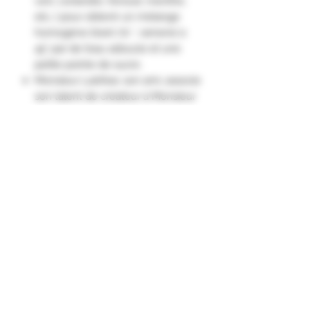
vert, coriandre, fenouil, menthe,
etc…) pour obtenir un mélange
homogène tirant 70 °, ramené à
45° par de l’eau adoucie et une
petite pointe de sucre.
Monsieur Lashkar, son ami, associe
son talent de créateur à Monsieur
Kanoui, est passionné d’aigles
majestueux.​
Il baptisa ainsi sa boisson : «
Phénix des Anisettes ».
Très vite la marque devient la
référence des anisettes en
Algérie."