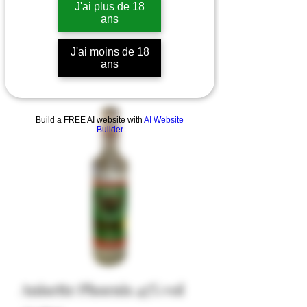
J'ai plus de 18
ans
J'ai moins de 18
ans
Build a FREE AI website with
AI Website
Builder
Anisette Phoenix 45% vol