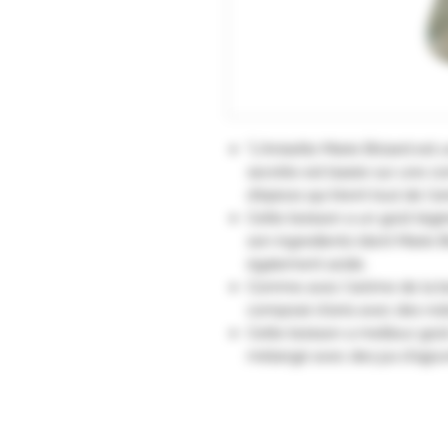
"L'Anisette Marie Brizard est u
secrète est basée sur une c
d'épices qui tirent tout de l'a
Cette boisson a un goût lég
son ingredients (dont Marie Br
également acide.
Comme avec l'arôme de la bo
composé d'anis avec des note
Cette boisson a meilleur goû
mélangé avec des jus d'agrum