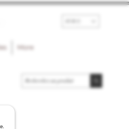
e
EUR (€)
les
More
e.