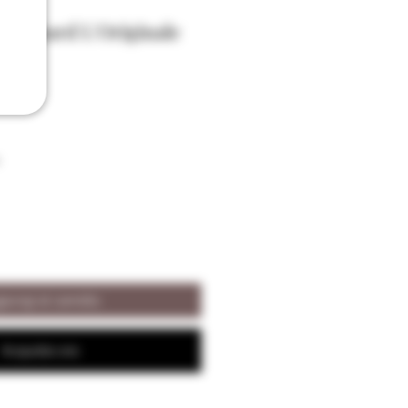
 Brizard L'Originale
vol
iungi al carrello
Acquista ora