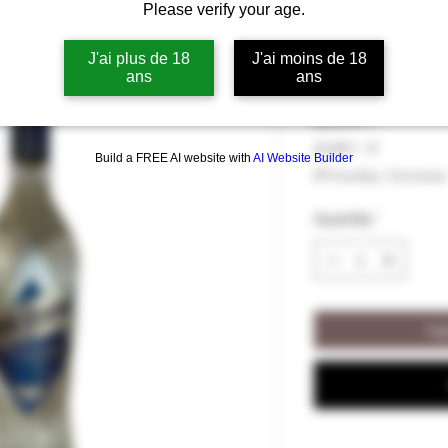
Please verify your age.
Liqueur Marie
Anisette 25% 
J'ai plus de 18
J'ai moins de 18
ans
ans
Prezzo
22,00 €
22,00 €
/
1l
Build a FREE AI website with
AI Website Builder
22,00 €
IVA inclusa
|
Livraison
ogni
1
Quantità
*
litro
Agg