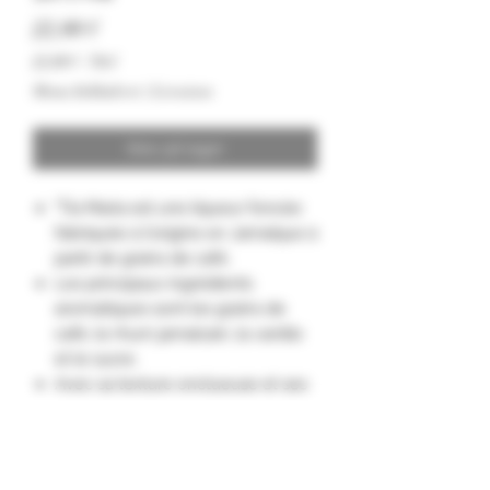
Pris
22,00 €
22,00 €
/
70cl
22,00 €
Moms Inkluderet
|
Livraison
pr.
70
Centiliter
Ikke på lager
"Tia Maria est une liqueur foncée
fabriquée à l'origine en Jamaïque à
partir de grains de café.
Les principaux ingrédients
aromatiques sont les grains de
café, le rhum jamaïcain, la vanille
et le sucre.
Avec sa texture onctueuse et ses
riches notes de chocolat, c'est la
boisson idéale à déguster seule
ou dans votre cocktail."