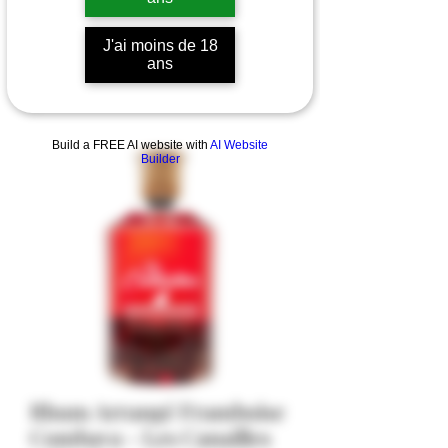
J'ai moins de 18
ans
Build a FREE AI website with
AI Website
Builder
Rhum Arrangé Framboise
Combava - Les Canailles