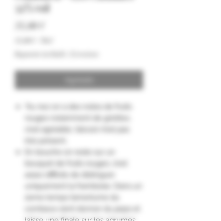
32% vol
Precio
35,00 €
35,00 €
/
70cl
35,00 €
Impuesto incluido
|
Livraison
por
70
Centilitros
Agotado
"Au nez on a des notes de fruits
rouges notamment de griottes,
c’est agréable, l’alcool n’est pas
très présent.
En bouche on reste sur un
bouquet de fruits rouges, c’est
assez difficile de distinguer
uniquement la framboise. Dans un
2eme temps l’amertume du
combava vient donner du peps et
laisse une finale sur les agrumes.